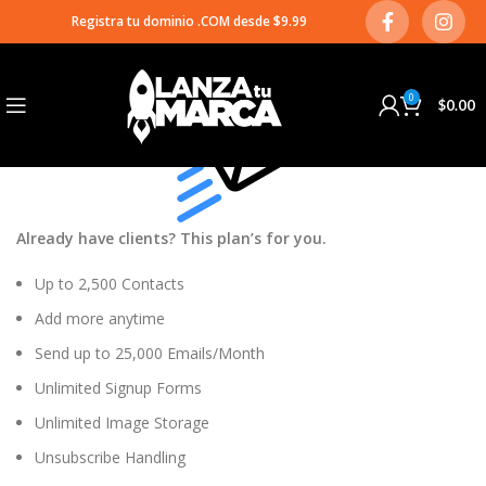
Email Marketing Up & Running
Registra tu dominio .COM desde $9.99
03
OCT
0
$
0.00
Already have clients? This plan’s for you.
Up to 2,500 Contacts
Add more anytime
Send up to 25,000 Emails/Month
Unlimited Signup Forms
Unlimited Image Storage
Unsubscribe Handling