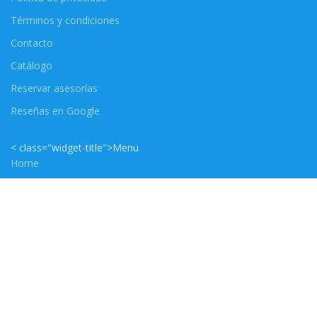
Términos y condiciones
Contacto
Catálogo
Reservar asesorías
Reseñas en Google
< class="widget-title">Menu
Home
Quienes somos
Contratar
Contacto
LANZA TU MARCA by INNOVA GRAPHICS LLC
2021 CREADO POR
LANZA TU
MARCA
- WEBSITES