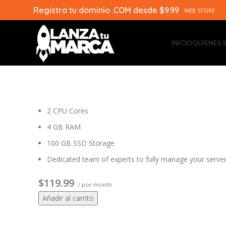
Fully Managed VPS 2 vCPU
Registra tu dominio .COM desde $9.99
WEB STORE
03
OCT
INICIO
QUIENES
2 CPU Cores
4 GB RAM
100 GB SSD Storage
Dedicated team of experts to fully manage your serve
$119.99
/ por month
Añadir al carrito