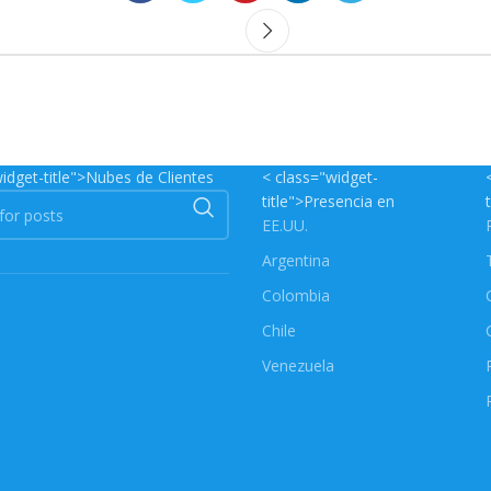
idget-title">Nubes de Clientes
< class="widget-
title">Presencia en
EE.UU.
Argentina
Colombia
Chile
Venezuela