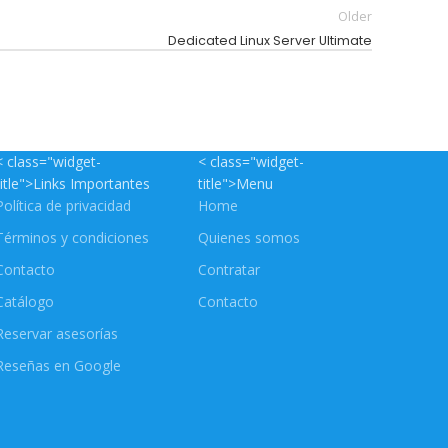
Older
Dedicated Linux Server Ultimate
< class="widget-
< class="widget-
title">Links Importantes
title">Menu
Política de privacidad
Home
Términos y condiciones
Quienes somos
Contacto
Contratar
Catálogo
Contacto
Reservar asesorías
Reseñas en Google