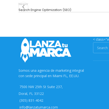
Newer
Search Engine Optimization (SEO)
< class="w
Somos una agencia de marketing integral
con sede principal en Miami FL, EE.UU.
7500 NW 25th St Suite 237,
Doral, FL 33122
(305) 831-4042
info@lanzatumarca.com