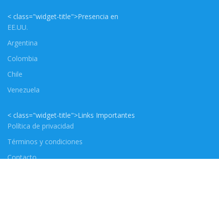
< class="widget-title">Presencia en
EE.UU.
Argentina
Colombia
Chile
Venezuela
< class="widget-title">Links Importantes
Política de privacidad
Términos y condiciones
Contacto
Catálogo
Reservar asesorías
Reseñas en Google