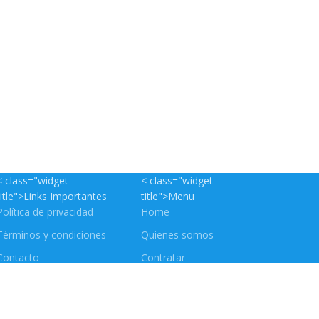
< class="widget-
< class="widget-
title">Links Importantes
title">Menu
Política de privacidad
Home
Términos y condiciones
Quienes somos
Contacto
Contratar
Catálogo
Contacto
Reservar asesorías