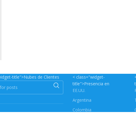
idget-title">Nubes de Clientes
< class="widget-
title">Presencia en
EE.UU.
Argentina
Colombia
Chile
Venezuela