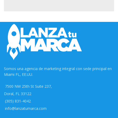
POTENTI PARTURIENT PARTURIE
ACCESSORIES
Somos una agencia de marketing integral con sede principal en
Miami FL, EE.UU.
7500 NW 25th St Suite 237,
Doral, FL 33122
(305) 831-4042
info@lanzatumarca.com