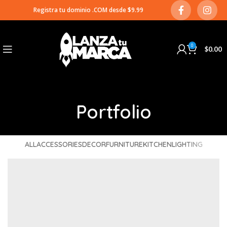
Registra tu dominio .COM desde $9.99
0
$
0.00
Portfolio
ALL
ACCESSORIES
DECOR
FURNITURE
KITCHEN
LIGHTING